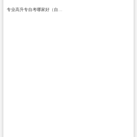
专业高升专自考哪家好（自考高升专，哪家最好？）