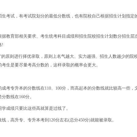
生考试，有考试院划分的最低分数线，也有院校自己根据招生计划指定
据教育部相关要求、考生统考科目成绩和招生院校招生计划数分招生层
!
的原则进行择优录取，原则上名气越大、实力越强、招生人数越少的院
的考生是要尽量考高分数的，这样录取的概率会更大。
考专升本的分数线在110、100分，而高起本的分数线就比较高一些，
分数线在160分。
同学成绩只要比这些高就算是过线了。
高升专、专升本考到120分左右(总分450分)就能被录取。