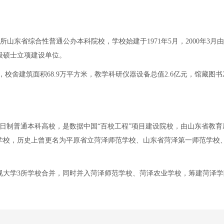
市，是一所山东省综合性普通公办本科院校，学校始建于1971年5月，2000年3月
级硕士立项建设单位。
米，校舍建筑面积68.9万平方米，教学科研仪器设备总值2.6亿元，馆藏图书24
，是一所全日制普通本科高校，是数据中国“百校工程”项目建设院校，由山东省教
范学校，历史上曾更名为平原省立菏泽师范学校、山东省菏泽第一师范学校
电视大学3所学校合并，同时并入菏泽师范学校、菏泽农业学校，筹建菏泽学