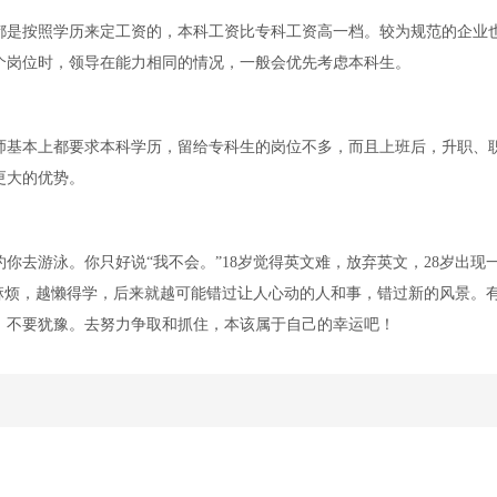
都是按照学历来定工资的，本科工资比专科工资高一档。较为规范的企业
个岗位时，领导在能力相同的情况，一般会优先考虑本科生。
师基本上都要求本科学历，留给专科生的岗位不多，而且上班后，升职、
更大的优势。
约你去游泳。你只好说“我不会。”18岁觉得英文难，放弃英文，28岁出现
麻烦，越懒得学，后来就越可能错过让人心动的人和事，错过新的风景。
，不要犹豫。去努力争取和抓住，本该属于自己的幸运吧！