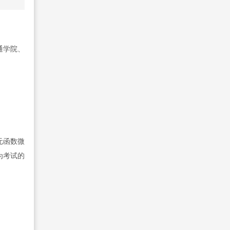
通学院、
元函数微
为考试的