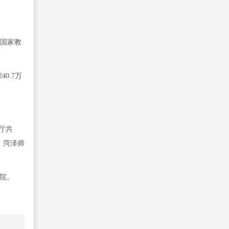
由国家教
0.7万
育厅共
、菏泽师
院。