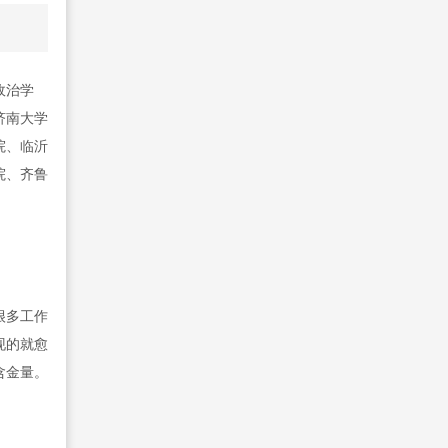
政治学
济南大学
院、临沂
院、齐鲁
很多工作
现的就愈
含金量。